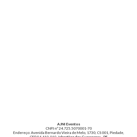
AJNI Eventos
CNPJ nº 24.725.5070001-70
Endereço: Avenida Bernardo Vieira de Melo, 1730, CS 001, Piedade,
CEP
54.410-010
, Jaboatãoo dos Guararapes - PE