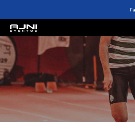
Fa
Sk